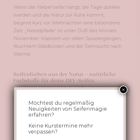
Wenn der Nebel tiefer hängt, die Tage dunkler
werden und die Natur zur Ruhe kommt,
beginnt kurz vor Weihnachten eine besondere
Zeit. „Nebelpfade“ ist unser Duft des Monats
November: Inspiriert von stillen Spaziergängen,
feuchtem Waldboden und der Sehnsucht nach
Wärme....
Seifenfarben aus der Natur – natürliche
Farbstoffe für deine DIY-Seifen
von
JasminJonietz
|
Sep. 8, 2025
|
Uncategorized
×
🎨 Seifenfarben aus der Natur – Färben mit
Möchtest du regelmäßig
Neuigkeiten von Seifenmagie
Pflanzenkraft Bei Seifenmagie glauben wir:
erfahren?
Nicht nur der Duft macht den Zauber, auch die
Farbe lässt deine Seife Geschichten
Keine Kurstermine mehr
verpassen?
erzählen.Goldgelber Kurkuma, moosgrüne