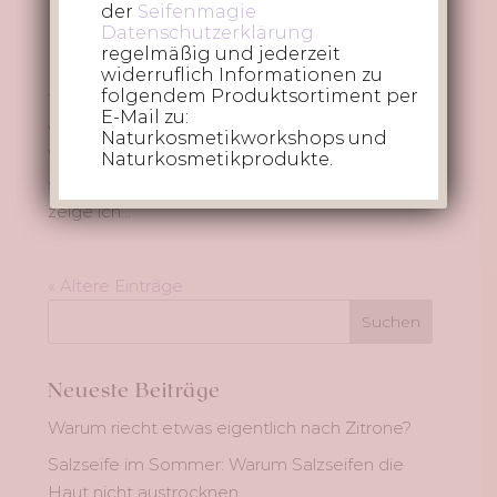
der
Seifenmagie
Datenschutzerklärung
Kann man Wein in Seife verwenden? Ja klar!
regelmäßig und jederzeit
Ich wollte schon lange einen Beitrag zum
widerruflich Informationen zu
folgendem Produktsortiment per
Thema Weinseife schreiben, weil es immer
E-Mail zu:
wieder einmal Thema in meinen Kursen ist. Die
Naturkosmetikworkshops und
Weihnachtszeit mit leckerem Glühwein bietet
Naturkosmetikprodukte.
sich da doch perfekt an! In diesem Tutorial
zeige ich...
« Ältere Einträge
Neueste Beiträge
Warum riecht etwas eigentlich nach Zitrone?
Salzseife im Sommer: Warum Salzseifen die
Haut nicht austrocknen