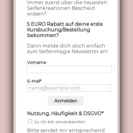
Tonerde, zartrosiger Hibiskus… Jede Nuance...
Immer zuerst über die neuesten
Seifenkreationen Bescheid
wissen?
Weihnachtsseifen mit Linja und Jasmin
5 EURO Rabatt auf deine erste
von
JasminJonietz
|
Dez. 23, 2023
|
Seifenküche
Kursbuchung/Bestellung
& Hexentopf
,
Uncategorized
bekommen?
Dann melde dich doch einfach
Ende November haben Linja von Linja’s
zum Seifenmagie Newsletter an!
Macherei und ich uns schon einmal in
Weihnachtsstimmung gebracht und
Vorname
zusammen weihnachtliche Seifen gesiedet.
Wir hatten einen richtig schönen Abend
E-Mail*
zusammen und es wurde seeeehr spät.
Unsere Seifen wollen wir euch natürlich...
Anmelden
Jasmins „Glühwein“-Seife mit Rotwein
Nutzung, Häufigkeit & DSGVO*
und Weihnachtsduft
Ja, ich bin einverstanden.
von
JasminJonietz
|
Dez. 23, 2023
|
Seifenküche
Bitte sendet mir entsprechend
& Hexentopf
,
Uncategorized