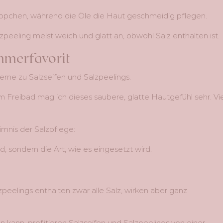
ppchen, während die Öle die Haut geschmeidig pflegen.
zpeeling meist weich und glatt an, obwohl Salz enthalten ist.
mmerfavorit
rne zu Salzseifen und Salzpeelings.
Freibad mag ich dieses saubere, glatte Hautgefühl sehr. Vi
eimnis der Salzpflege:
, sondern die Art, wie es eingesetzt wird.
peelings enthalten zwar alle Salz, wirken aber ganz
ann, profitieren Salzseifen und Salzpeelings von einer