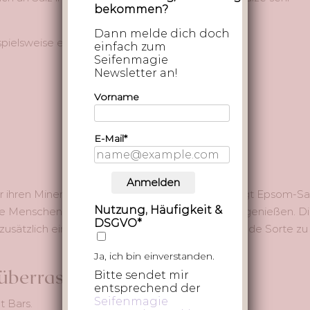
bekommen?
Dann melde dich doch
pielsweise eine Mischung aus:
einfach zum
Seifenmagie
Newsletter an!
Vorname
E-Mail*
Anmelden
 ihren Mineralstoffgehalt geschätzt werden, sorgt Epsom-Sa
Nutzung, Häufigkeit &
ele Menschen nach einem langen Tag besonders genießen. D
DSGVO*
zusätzlich eine besondere Haptik und machen jede Sorte zu
Ja, ich bin einverstanden.
 überraschend mild sind
Bitte sendet mir
entsprechend der
Seifenmagie
 Bars.