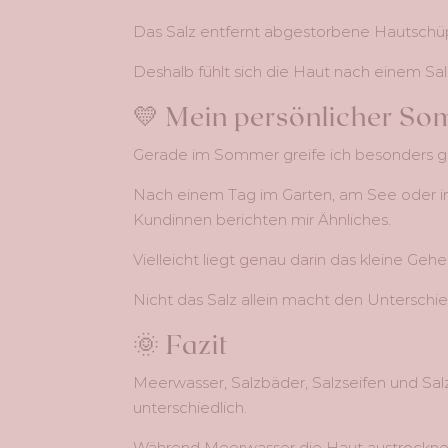
Das Salz entfernt abgestorbene Hautschü
Deshalb fühlt sich die Haut nach einem Sal
💛 Mein persönlicher So
Gerade im Sommer greife ich besonders ge
Nach einem Tag im Garten, am See oder im 
Kundinnen berichten mir Ähnliches.
Vielleicht liegt genau darin das kleine Geh
Nicht das Salz allein macht den Unterschied
🌞 Fazit
Meerwasser, Salzbäder, Salzseifen und Salz
unterschiedlich.
Während Meerwasser die Haut austrocknen k