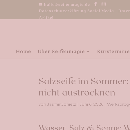
hallo@seifenmagie.de
Datenschutzerklärung Social Media
Date
Artikel
Home
Über Seifenmagie
Kurstermine
Salzseife im Sommer:
nicht austrocknen
von
JasminJonietz
|
Juni 6, 2026
|
Werkstattge
Wasser, Salz & Sonne: 