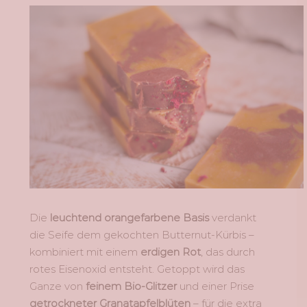
Die
leuchtend orangefarbene Basis
verdankt
die Seife dem gekochten Butternut-Kürbis –
kombiniert mit einem
erdigen Rot
, das durch
rotes Eisenoxid entsteht. Getoppt wird das
Ganze von
feinem Bio-Glitzer
und einer Prise
getrockneter Granatapfelblüten
– für die extra