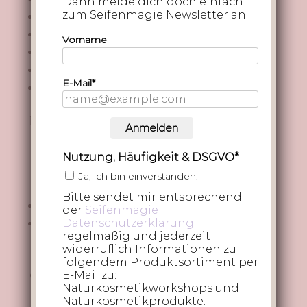
Dann melde dich doch einfach
zum Seifenmagie Newsletter an!
Kürbiskernöl (geröstet):
5 %
Olivenöl:
45 %
Vorname
Rizinusöl:
5 %
Sheabutter:
20 %
E-Mail*
Überfettung:
8%
Flüssigkeit:
Anmelden
Ich rühre meine Lauge mit
selbstgemachter
Nutzung, Häufigkeit & DSGVO*
Hafermilch
an (3 % Haferflocken auf die
Ja, ich bin einverstanden.
Flüssigkeitsmenge):
Bitte sendet mir entsprechend
Gesamtflüssigkeit:
20% von 800g = 160g
der
Seifenmagie
Datenschutzerklärung
Haferflocken:
3 % von 160g = 4,8g
regelmäßig und jederzeit
widerruflich Informationen zu
Tipp:
Hafermilch
unbedingt einfrieren
, bevor
folgendem Produktsortiment per
du die Lauge anrührst – das reduziert
E-Mail zu:
Naturkosmetikworkshops und
Hitzeentwicklung und Geruch. Wir nehmen bei
Naturkosmetikprodukte.