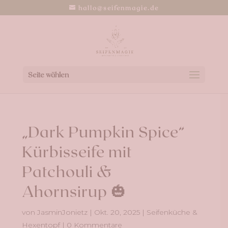
hallo@seifenmagie.de
Seite wählen
„Dark Pumpkin Spice“
Kürbisseife mit
Patchouli &
Ahornsirup 🎃
von
JasminJonietz
|
Okt. 20, 2025
|
Seifenküche &
Hexentopf
|
0 Kommentare