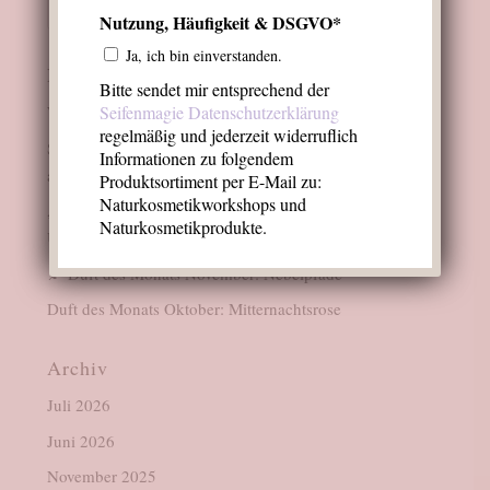
Nutzung, Häufigkeit & DSGVO*
Ja, ich bin einverstanden.
Neueste Beiträge
Bitte sendet mir entsprechend der
Seifenmagie Datenschutzerklärung
Warum riecht etwas eigentlich nach Zitrone?
regelmäßig und jederzeit widerruflich
Salzseife im Sommer: Warum Salzseifen die Haut nicht
Informationen zu folgendem
austrocknen
Produktsortiment per E-Mail zu:
Naturkosmetikworkshops und
„Kühl, klar, kräutrig“ – Sommerliche Duftprofile im
Naturkosmetikprodukte.
Überblick
🍂 Duft des Monats November: Nebelpfade
Duft des Monats Oktober: Mitternachtsrose
Archiv
Juli 2026
Juni 2026
November 2025