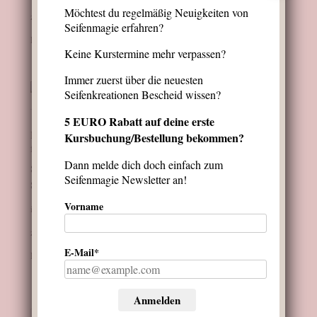
Möchtest du regelmäßig Neuigkeiten von
zzgl.
Versandkosten
Seifenmagie erfahren?
Produkt enthält: 0,1
kg
Keine Kurstermine mehr verpassen?
Immer zuerst über die neuesten
Seifenkreationen Bescheid wissen?
5 EURO Rabatt auf deine erste
Haarseife „Pur“ mit Bio-Mandelöl – ohne Duft
Kursbuchung/Bestellung bekommen?
für sensible Haut
Dann melde dich doch einfach zum
8,50
€
Seifenmagie Newsletter an!
85,00
€
/
kg
Vorname
inkl. 19 % MwSt.
zzgl.
Versandkosten
E-Mail*
Produkt enthält: 0,1
kg
Anmelden