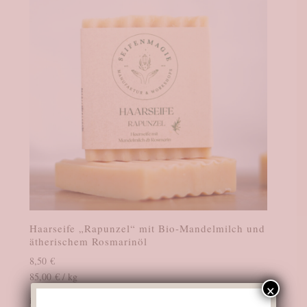
Haarseife „Rapunzel“ mit Bio-Mandelmilch und
ätherischem Rosmarinöl
8,50
€
85,00
€
/
kg
×
inkl. 19 % MwSt.